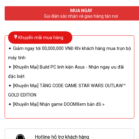
MUA NGAY
Gọi điện xác nhận và giao hàng tận nơi
Khuyến mãi mua hàng
✦ Giảm ngay tới 00,000,000 VNĐ Khi khách hàng mua trọn bộ
máy tính
✦ [Khuyến Mại] Build PC linh kiện Asus - Nhận ngay ưu đãi
đặc biệt
✦ [Khuyến Mại] TẶNG CODE GAME STAR WARS OUTLAW™
GOLD EDITION
✦ [Khuyến Mại] Nhận game DOOMXem bản đồ »
Hotline hỗ trợ khách hàng