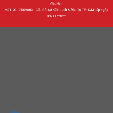
Việt Nam
MST: 0317559083 - Cấp Bởi Sở Kế Hoạch & Đầu Tư TP.HCM cấp ngày:
09/11/2022