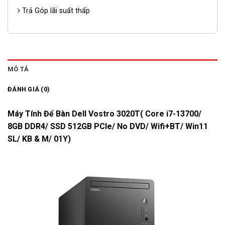
Trả Góp lãi suất thấp
MÔ TẢ
ĐÁNH GIÁ (0)
Máy Tính Để Bàn Dell Vostro 3020T( Core i7-13700/
8GB DDR4/ SSD 512GB PCIe/ No DVD/ Wifi+BT/ Win11
SL/ KB & M/ 01Y)