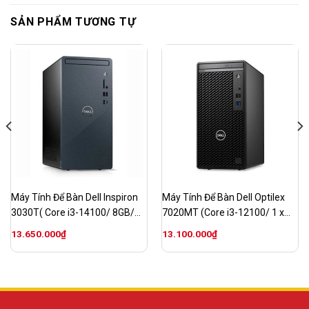
SẢN PHẨM TƯƠNG TỰ
Máy Tính Để Bàn Dell Inspiron
Máy Tính Để Bàn Dell Optilex
3030T( Core i3-14100/ 8GB/
7020MT (Core i3-12100/ 1 x
512GB SSD/ Intel UHD Graphics
8GB DDR5/ SSD 512GB M2
13.650.000
₫
13.100.000
₫
730/ AX+BT/ KB/ M/ McAfee
NVMe/ Ubuntu/ Non DVD/ No
LS/ Win 11 Home/ 1Y WTY)
Wifi/ Keyboard And Mouse
Wireless)