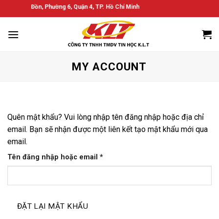
Bỏ
 Bến Vân Đồn, Phường 6, Quận 4, TP. Hồ Chí Minh
qua
nội
dung
MY ACCOUNT
Quên mật khẩu? Vui lòng nhập tên đăng nhập hoặc địa chỉ
email. Bạn sẽ nhận được một liên kết tạo mật khẩu mới qua
email.
Bắt
Tên đăng nhập hoặc email
*
buộc
ĐẶT LẠI MẬT KHẨU