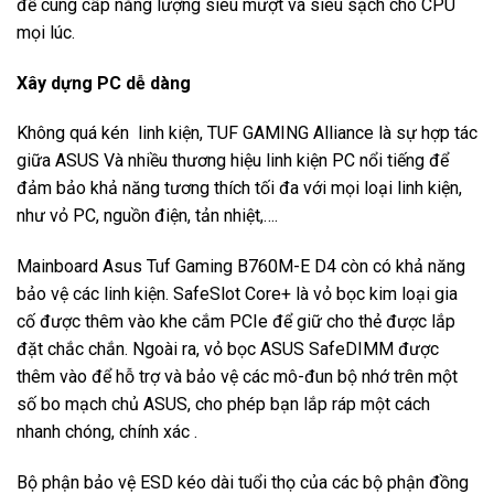
để cung cấp năng lượng siêu mượt và siêu sạch cho CPU
mọi lúc.
Xây dựng PC dễ dàng
Không quá kén linh kiện, TUF GAMING Alliance là sự hợp tác
giữa ASUS Và nhiều thương hiệu linh kiện PC nổi tiếng để
đảm bảo khả năng tương thích tối đa với mọi loại linh kiện,
như vỏ PC, nguồn điện, tản nhiệt,….
Mainboard Asus Tuf Gaming B760M-E D4 còn có khả năng
bảo vệ các linh kiện. SafeSlot Core+ là vỏ bọc kim loại gia
cố được thêm vào khe cắm PCIe để giữ cho thẻ được lắp
đặt chắc chắn. Ngoài ra, vỏ bọc ASUS SafeDIMM được
thêm vào để hỗ trợ và bảo vệ các mô-đun bộ nhớ trên một
số bo mạch chủ ASUS, cho phép bạn lắp ráp một cách
nhanh chóng, chính xác .
Bộ phận bảo vệ ESD kéo dài tuổi thọ của các bộ phận đồng