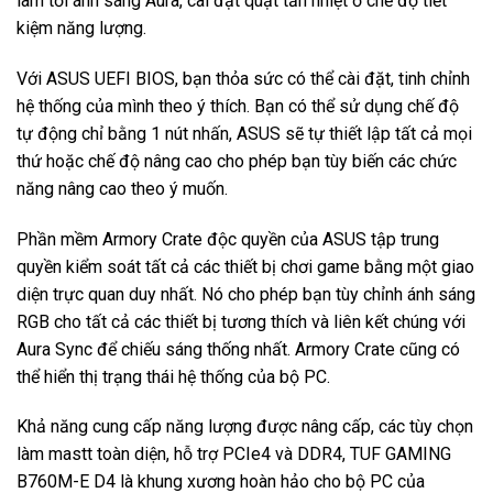
làm tối ánh sáng Aura, cài đặt quạt tản nhiệt ở chế độ tiết
kiệm năng lượng.
Với ASUS UEFI BIOS, bạn thỏa sức có thể cài đặt, tinh chỉnh
hệ thống của mình theo ý thích. Bạn có thể sử dụng chế độ
tự động chỉ bằng 1 nút nhấn, ASUS sẽ tự thiết lập tất cả mọi
thứ hoặc chế độ nâng cao cho phép bạn tùy biến các chức
năng nâng cao theo ý muốn.
Phần mềm Armory Crate độc ​​quyền của ASUS tập trung
quyền kiểm soát tất cả các thiết bị chơi game bằng một giao
diện trực quan duy nhất. Nó cho phép bạn tùy chỉnh ánh sáng
RGB cho tất cả các thiết bị tương thích và liên kết chúng với
Aura Sync để chiếu sáng thống nhất. Armory Crate cũng có
thể hiển thị trạng thái hệ thống của bộ PC.
Khả năng cung cấp năng lượng được nâng cấp, các tùy chọn
làm mastt toàn diện, hỗ trợ PCIe4 và DDR4, TUF GAMING
B760M-E D4 là khung xương hoàn hảo cho bộ PC của