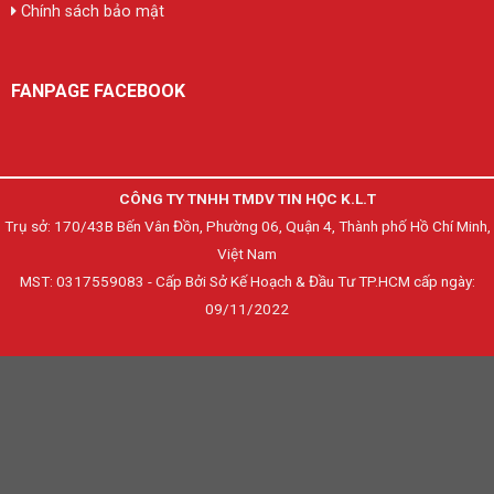
Chính sách bảo mật
FANPAGE FACEBOOK
CÔNG TY TNHH TMDV TIN HỌC K.L.T
Trụ sở: 170/43B Bến Vân Đồn, Phường 06, Quận 4, Thành phố Hồ Chí Minh,
Việt Nam
MST: 0317559083 - Cấp Bởi Sở Kế Hoạch & Đầu Tư TP.HCM cấp ngày:
09/11/2022