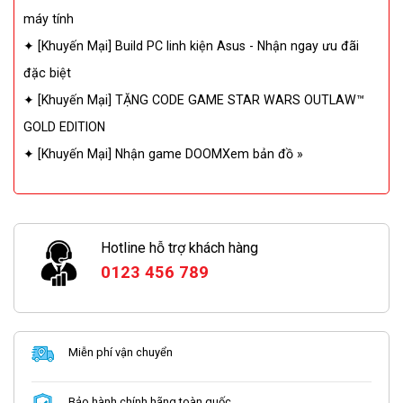
máy tính
✦ [Khuyến Mại] Build PC linh kiện Asus - Nhận ngay ưu đãi
đặc biệt
✦ [Khuyến Mại] TẶNG CODE GAME STAR WARS OUTLAW™
GOLD EDITION
✦ [Khuyến Mại] Nhận game DOOMXem bản đồ »
Hotline hỗ trợ khách hàng
0123 456 789
Miễn phí vận chuyển
Bảo hành chính hãng toàn quốc