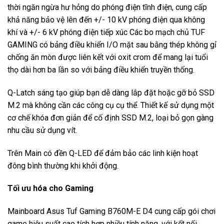
thời ngăn ngừa hư hỏng do phóng điện tĩnh điện, cung cấp
khả năng bảo vệ lên đến +/- 10 kV phóng điện qua không
khí và +/- 6 kV phóng điện tiếp xúc Các bo mạch chủ TUF
GAMING có bảng điều khiển I/O mặt sau bằng thép không gỉ
chống ăn mòn được liên kết với oxit crom để mang lại tuổi
thọ dài hơn ba lần so với bảng điều khiển truyền thống.
Q-Latch sáng tạo giúp bạn dễ dàng lắp đặt hoặc gỡ bỏ SSD
M.2 mà không cần các công cụ cụ thể. Thiết kế sử dụng một
cơ chế khóa đơn giản để cố định SSD M.2, loại bỏ gọn gàng
nhu cầu sử dụng vít.
Trên Main có đền Q-LED để đảm bảo các linh kiện hoạt
đông bình thường khi khởi động.
Tối ưu hóa cho Gaming
Mainboard Asus Tuf Gaming B760M-E D4 cung cấp gói chơi
game hiệu suất cao tích hợp nhiều tính năng, với kết nối