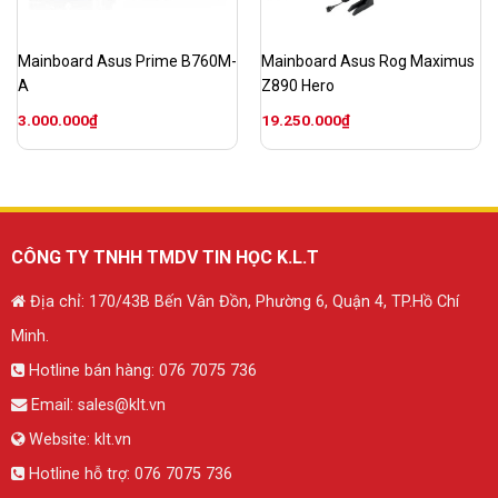
Mainboard Asus Prime B760M-
Mainboard Asus Rog Maximus
A
Z890 Hero
3.000.000
₫
19.250.000
₫
CÔNG TY TNHH TMDV TIN HỌC K.L.T
Địa chỉ: 170/43B Bến Vân Đồn, Phường 6, Quận 4, TP.Hồ Chí
Minh.
Hotline bán hàng:
076 7075 736
Email:
sales@klt.vn
Website:
klt.vn
Hotline hỗ trợ:
076 7075 736