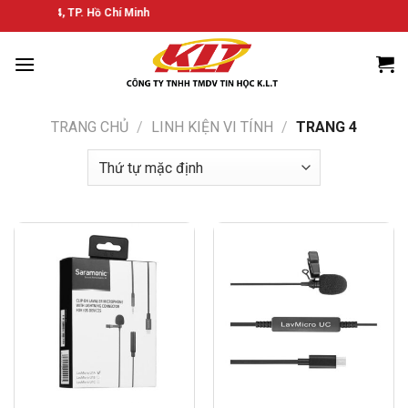
Bỏ
, Quận 4, TP. Hồ Chí Minh
qua
nội
dung
TRANG CHỦ
/
LINH KIỆN VI TÍNH
/
TRANG 4