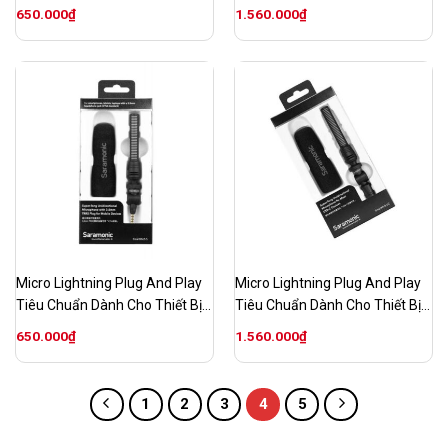
IOS SR-SmartMic5
IOS SR-SmartMic5 Di
650.000
₫
1.560.000
₫
Micro Lightning Plug And Play
Micro Lightning Plug And Play
Tiêu Chuẩn Dành Cho Thiết Bị
Tiêu Chuẩn Dành Cho Thiết Bị
IOS SR-SmartMic5 S
IOS SR-SmartMic5 Uc
650.000
₫
1.560.000
₫
1
2
3
4
5