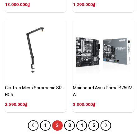
13.000.000
₫
1.290.000
₫
Giá Treo Micro Saramonic SR-
Mainboard Asus Prime B760M-
HC5
A
2.590.000
₫
3.000.000
₫
1
2
3
4
5