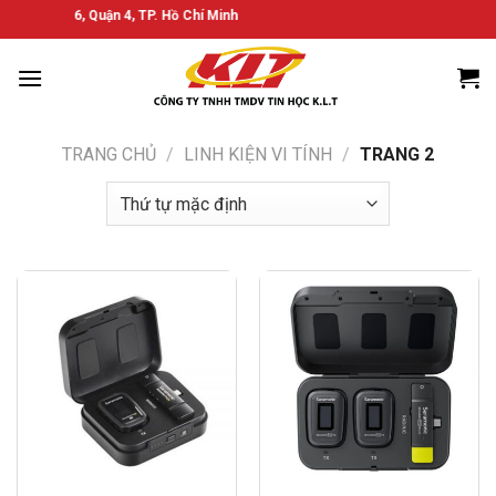
Bỏ
 Phường 6, Quận 4, TP. Hồ Chí Minh
qua
nội
dung
TRANG CHỦ
/
LINH KIỆN VI TÍNH
/
TRANG 2