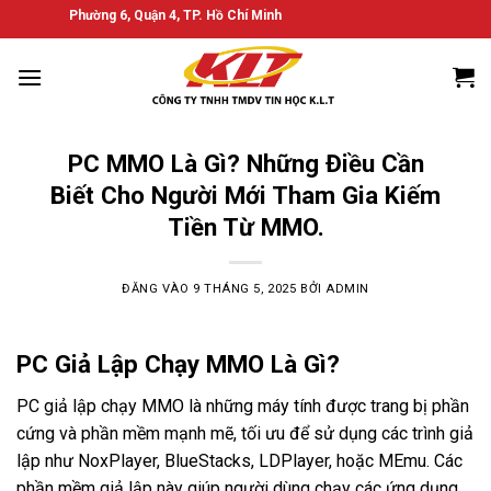
Bỏ
 Đồn, Phường 6, Quận 4, TP. Hồ Chí Minh
qua
nội
dung
PC MMO Là Gì? Những Điều Cần
Biết Cho Người Mới Tham Gia Kiếm
Tiền Từ MMO.
ĐĂNG VÀO
9 THÁNG 5, 2025
BỞI
ADMIN
PC Giả Lập Chạy MMO Là Gì?
PC giả lập chạy MMO là những máy tính được trang bị phần
cứng và phần mềm mạnh mẽ, tối ưu để sử dụng các trình giả
lập như NoxPlayer, BlueStacks, LDPlayer, hoặc MEmu. Các
phần mềm giả lập này giúp người dùng chạy các ứng dụng