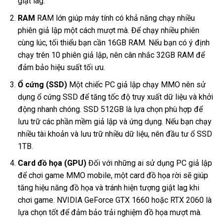
giật lag.
RAM
RAM lớn giúp máy tính có khả năng chạy nhiều
phiên giả lập một cách mượt mà. Để chạy nhiều phiên
cùng lúc, tối thiểu bạn cần 16GB RAM. Nếu bạn có ý định
chạy trên 10 phiên giả lập, nên cân nhắc 32GB RAM để
đảm bảo hiệu suất tối ưu.
Ổ cứng (SSD)
Một chiếc PC giả lập chạy MMO nên sử
dụng ổ cứng SSD để tăng tốc độ truy xuất dữ liệu và khởi
động nhanh chóng. SSD 512GB là lựa chọn phù hợp để
lưu trữ các phần mềm giả lập và ứng dụng. Nếu bạn chạy
nhiều tài khoản và lưu trữ nhiều dữ liệu, nên đầu tư ổ SSD
1TB.
Card đồ họa (GPU)
Đối với những ai sử dụng PC giả lập
để chơi game MMO mobile, một card đồ họa rời sẽ giúp
tăng hiệu năng đồ họa và tránh hiện tượng giật lag khi
chơi game. NVIDIA GeForce GTX 1660 hoặc RTX 2060 là
lựa chọn tốt để đảm bảo trải nghiệm đồ họa mượt mà.