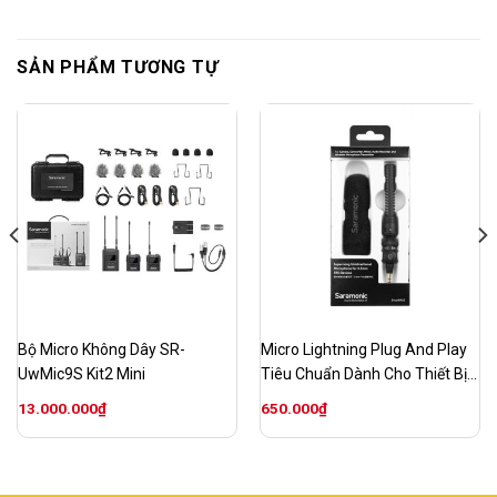
SẢN PHẨM TƯƠNG TỰ
Bộ Micro Không Dây SR-
Micro Lightning Plug And Play
UwMic9S Kit2 Mini
Tiêu Chuẩn Dành Cho Thiết Bị
IOS SR-SmartMic5
13.000.000
₫
650.000
₫