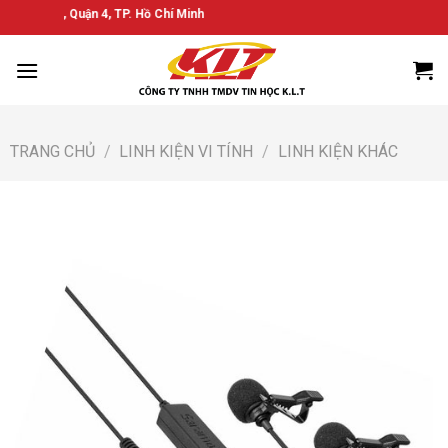
Bỏ
hường 6, Quận 4, TP. Hồ Chí Minh
qua
nội
dung
TRANG CHỦ
/
LINH KIỆN VI TÍNH
/
LINH KIỆN KHÁC