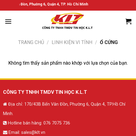
Bỏ
B Bến Vân Đồn, Phường 6, Quận 4, TP. Hồ Chí Minh
qua
nội
dung
TRANG CHỦ
/
LINH KIỆN VI TÍNH
/
Ổ CỨNG
Không tìm thấy sản phẩm nào khớp với lựa chọn của bạn.
CÔNG TY TNHH TMDV TIN HỌC K.L.T
Địa chỉ: 170/43B Bến Vân Đồn, Phường 6, Quận 4, TP.Hồ Chí
Minh.
Hotline bán hàng:
076 7075 736
Email:
sales@klt.vn