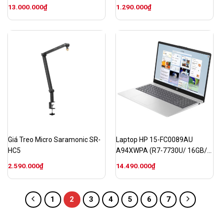
13.000.000
₫
1.290.000
₫
Giá Treo Micro Saramonic SR-
Laptop HP 15-FC0089AU
HC5
A94XWPA (R7-7730U/ 16GB/
512GB/ 15.6″FHD/ AMD
2.590.000
₫
14.490.000
₫
Radeon/ Win11/ Vàng)
1
2
3
4
5
6
7